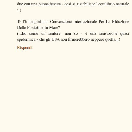
due con una buona bevuta - così si ristabilisce l'equilibrio naturale
:-)
Te l'immagini una Convenzione Internazionale Per La Riduzione
Delle Pisciatine In Mare?
(...ho come un sentore, non so - è una sensazione quasi
epidermica - che gli USA non firmerebbero neppure quella...)
Rispondi