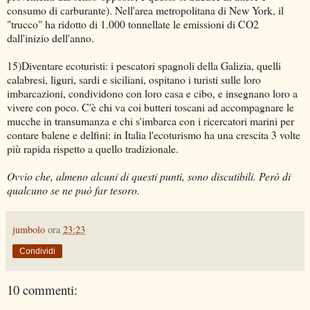
consumo di carburante). Nell'area metropolitana di New York, il
"trucco" ha ridotto di 1.000 tonnellate le emissioni di CO2
dall'inizio dell'anno.
15)Diventare ecoturisti: i pescatori spagnoli della Galizia, quelli
calabresi, liguri, sardi e siciliani, ospitano i turisti sulle loro
imbarcazioni, condividono con loro casa e cibo, e insegnano loro a
vivere con poco. C'è chi va coi butteri toscani ad accompagnare le
mucche in transumanza e chi s'imbarca con i ricercatori marini per
contare balene e delfini: in Italia l'ecoturismo ha una crescita 3 volte
più rapida rispetto a quello tradizionale.
Ovvio che, almeno alcuni di questi punti, sono discutibili. Però di
qualcuno se ne può far tesoro.
jumbolo
ora
23:23
Condividi
10 commenti: