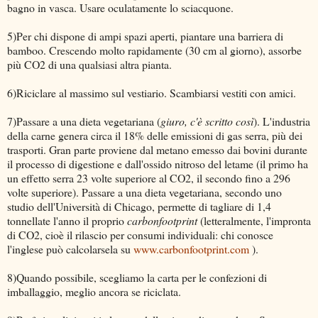
bagno in vasca. Usare oculatamente lo sciacquone.
5)Per chi dispone di ampi spazi aperti, piantare una barriera di
bamboo. Crescendo molto rapidamente (30 cm al giorno), assorbe
più CO2 di una qualsiasi altra pianta.
6)Riciclare al massimo sul vestiario. Scambiarsi vestiti con amici.
7)Passare a una dieta vegetariana (
giuro, c'è scritto così
). L'industria
della carne genera circa il 18% delle emissioni di gas serra, più dei
trasporti. Gran parte proviene dal metano emesso dai bovini durante
il processo di digestione e dall'ossido nitroso del letame (il primo ha
un effetto serra 23 volte superiore al CO2, il secondo fino a 296
volte superiore). Passare a una dieta vegetariana, secondo uno
studio dell'Università di Chicago, permette di tagliare di 1,4
tonnellate l'anno il proprio
carbonfootprint
(letteralmente, l'impronta
di CO2, cioè il rilascio per consumi individuali: chi conosce
l'inglese può calcolarsela su
www.carbonfootprint.com
).
8)Quando possibile, scegliamo la carta per le confezioni di
imballaggio, meglio ancora se riciclata.