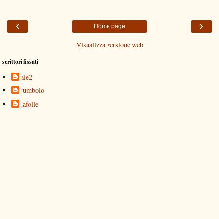
‹
›
Home page
Visualizza versione web
scrittori fissati
ale2
jumbolo
lafolle