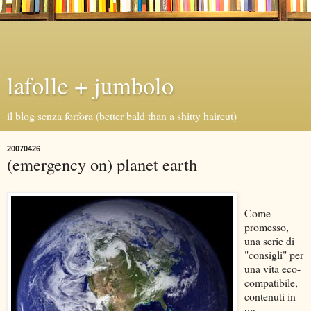
lafolle + jumbolo
il blog senza forfora (better bald than a shitty haircut)
20070426
(emergency on) planet earth
Come
promesso,
una serie di
"consigli" per
una vita eco-
compatibile,
contenuti in
un