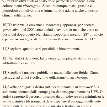
9)Preferire olivi e viti al posto delle piante di pomodoro. Sono
colture meno
idroesigenti
. Sosituire dunque mais, girasole e
pomodoro con olivo, vite e frumento. Più adatte anche al nostro
clima mediterraneo.
10)D'estate via la cravatta: i lavoratori giapponesi, per decreto
governativo, nel 2005 sono andati a lavorare in maniche corte al
posto del doppiopetto blu. Hanno sopportato meglio i 28° in ufficio
e permesso un taglio di 71.700 tonnellate in emissioni di CO2.
11)Scegliere, quando sarà possibile, i biocarburanti.
12)Per i datori di lavoro, fai lavorare gli impiegati vicino a casa o
addirittura a casa loro.
13)Scegliere i trasporti pubblici in attesa delle auto ibride. Diamo
passaggi ad amici e colleghi, o utilizziamo il
car sharing
.
14)Svolta obbligata a destra (
interessantissimo e maniacale
): è la
soluzione adottata dalla compagnia di consegne americana UPS. Gli
autisti seguono il percorso tracciato da un software che minimizza le
svolte a sinistra (di norma, si deve aspettare il passaggio delle auto
provenienti dal senso opposto, e questo si traduce in attese e