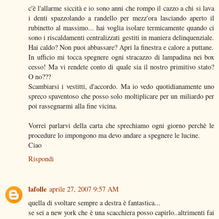
c'è l'allarme siccità e io sono anni che rompo il cazzo a chi si lava
i denti spazzolando a randello per mezz'ora lasciando aperto il
rubinetto al massimo... hai voglia isolare termicamente quando ci
sono i riscaldamenti centralizzati gestiti in maniera delinquenziale.
Hai caldo? Non puoi abbassare? Apri la finestra e calore a puttane.
In ufficio mi tocca spegnere ogni stracazzo di lampadina nei box
cesso! Ma vi rendete conto di quale sia il nostro primitivo stato?
O no???
Scambiarsi i vestitti, d'accordo. Ma io vedo quotidianamente uno
spreco spaventoso che posso solo moltiplicare per un miliardo per
poi rassegnarmi alla fine vicina.
Vorrei parlarvi della carta che sprechiamo ogni giorno perchè le
procedure lo impongono ma devo andare a spegnere le lucine.
Ciao
Rispondi
lafolle
aprile 27, 2007 9:57 AM
quella di svoltare sempre a destra è fantastica...
se sei a new york che è una scacchiera posso capirlo..altrimenti fai