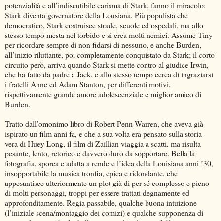
potenzialità e all’indiscutibile carisma di Stark, fanno il miracolo:
Stark diventa governatore della Lousiana. Più populista che
democratico, Stark costruisce strade, scuole ed ospedali, ma allo
stesso tempo mesta nel torbido e si crea molti nemici. Assume Tiny
per ricordare sempre di non fidarsi di nessuno, e anche Burden,
all’inizio riluttante, poi completamente conquistato da Stark; il corto
circuito però, arriva quando Stark si mette contro al giudice Irwin,
che ha fatto da padre a Jack, e allo stesso tempo cerca di ingraziarsi
i fratelli Anne ed Adam Stanton, per differenti motivi,
rispettivamente grande amore adolescenziale e miglior amico di
Burden.
Tratto dall’omonimo libro di Robert Penn Warren, che aveva già
ispirato un film anni fa, e che a sua volta era pensato sulla storia
vera di Huey Long, il film di Zaillian viaggia a scatti, ma risulta
pesante, lento, retorico e davvero duro da sopportare. Bella la
fotografia, sporca e adatta a rendere l’idea della Louisiana anni ’30,
insopportabile la musica tronfia, epica e ridondante, che
appesantisce ulteriormente un plot già di per sé complesso e pieno
di molti personaggi, troppi per essere trattati degnamente ed
approfonditamente. Regia passabile, qualche buona intuizione
(l’iniziale scena/montaggio dei comizi) e qualche supponenza di