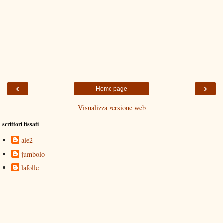
‹
›
Home page
Visualizza versione web
scrittori fissati
ale2
jumbolo
lafolle