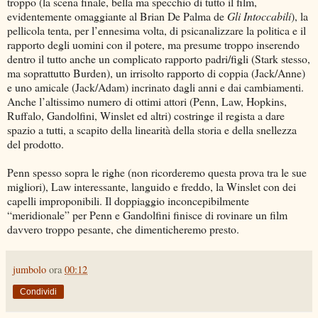
troppo (la scena finale, bella ma specchio di tutto il film,
evidentemente omaggiante al Brian De Palma de
Gli Intoccabili
), la
pellicola tenta, per l’ennesima volta, di psicanalizzare la politica e il
rapporto degli uomini con il potere, ma presume troppo inserendo
dentro il tutto anche un complicato rapporto padri/figli (Stark stesso,
ma soprattutto Burden), un irrisolto rapporto di coppia (Jack/Anne)
e uno amicale (Jack/Adam) incrinato dagli anni e dai cambiamenti.
Anche l’altissimo numero di ottimi attori (Penn, Law, Hopkins,
Ruffalo, Gandolfini, Winslet ed altri) costringe il regista a dare
spazio a tutti, a scapito della linearità della storia e della snellezza
del prodotto.
Penn spesso sopra le righe (non ricorderemo questa prova tra le sue
migliori), Law interessante, languido e freddo, la Winslet con dei
capelli improponibili. Il doppiaggio inconcepibilmente
“meridionale” per Penn e Gandolfini finisce di rovinare un film
davvero troppo pesante, che dimenticheremo presto.
jumbolo
ora
00:12
Condividi