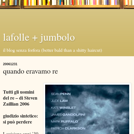
lafolle + jumbolo
il blog senza forfora (better bald than a shitty haircut)
20061231
quando eravamo re
Tutti gli uomini
del re – di Steven
Zaillian 2006
giudizio sintetico:
si può perdere
Louisiana anni ’30,