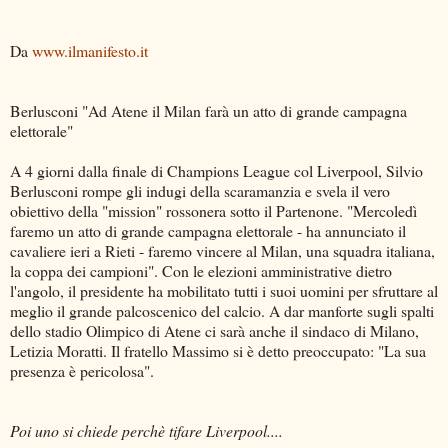
Da
www.ilmanifesto.it
Berlusconi "Ad Atene il Milan farà un atto di grande campagna
elettorale"
A 4 giorni dalla finale di Champions League col Liverpool, Silvio
Berlusconi rompe gli indugi della scaramanzia e svela il vero
obiettivo della "mission" rossonera sotto il Partenone. "Mercoledì
faremo un atto di grande campagna elettorale - ha annunciato il
cavaliere ieri a Rieti - faremo vincere al Milan, una squadra italiana,
la coppa dei campioni". Con le elezioni amministrative dietro
l'angolo, il presidente ha mobilitato tutti i suoi uomini per sfruttare al
meglio il grande palcoscenico del calcio. A dar manforte sugli spalti
dello stadio Olimpico di Atene ci sarà anche il sindaco di Milano,
Letizia Moratti. Il fratello Massimo si è detto preoccupato: "La sua
presenza è pericolosa".
Poi uno si chiede perchè tifare Liverpool....