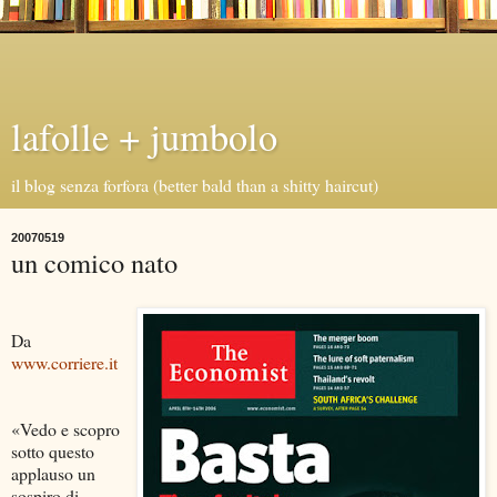
lafolle + jumbolo
il blog senza forfora (better bald than a shitty haircut)
20070519
un comico nato
Da
www.corriere.it
«Vedo e scopro
sotto questo
applauso un
sospiro di