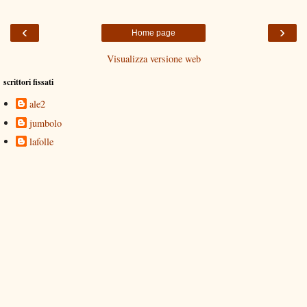
‹
›
Home page
Visualizza versione web
scrittori fissati
ale2
jumbolo
lafolle