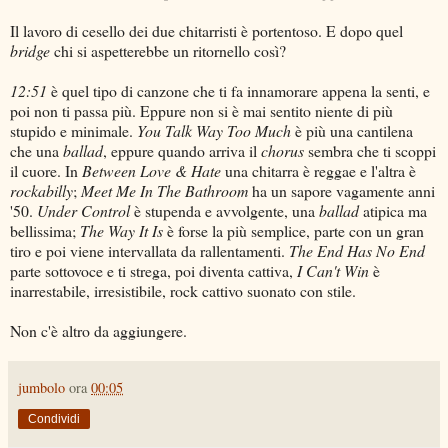
Il lavoro di cesello dei due chitarristi è portentoso. E dopo quel
bridge
chi si aspetterebbe un ritornello così?
12:51
è quel tipo di canzone che ti fa innamorare appena la senti, e
poi non ti passa più. Eppure non si è mai sentito niente di più
stupido e minimale.
You Talk Way Too Much
è più una cantilena
che una
ballad
, eppure quando arriva il
chorus
sembra che ti scoppi
il cuore. In
Between Love & Hate
una chitarra è reggae e l'altra è
rockabilly
;
Meet Me In The Bathroom
ha un sapore vagamente anni
'50.
Under Control
è stupenda e avvolgente, una
ballad
atipica ma
bellissima;
The Way It Is
è forse la più semplice, parte con un gran
tiro e poi viene intervallata da rallentamenti.
The End Has No End
parte sottovoce e ti strega, poi diventa cattiva,
I Can't
Win
è
inarrestabile, irresistibile, rock cattivo suonato con stile.
Non c'è altro da aggiungere.
jumbolo
ora
00:05
Condividi