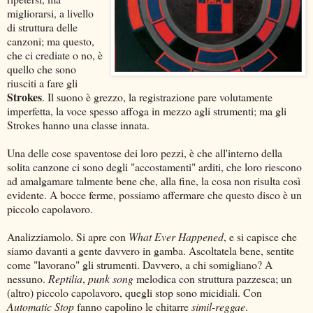
migliorarsi, a livello
di struttura delle
canzoni; ma questo,
che ci crediate o no, è
quello che sono
riusciti a fare gli
Strokes
. Il suono è grezzo, la registrazione pare volutamente
imperfetta, la voce spesso affoga in mezzo agli strumenti; ma gli
Strokes hanno una classe innata.
Una delle cose spaventose dei loro pezzi, è che all'interno della
solita canzone ci sono degli "accostamenti" arditi, che loro riescono
ad amalgamare talmente bene che, alla fine, la cosa non risulta così
evidente. A bocce ferme, possiamo affermare che questo disco è un
piccolo capolavoro.
Analizziamolo. Si apre con
What Ever Happened
, e si capisce che
siamo davanti a gente davvero in gamba. Ascoltatela bene, sentite
come "lavorano" gli strumenti. Davvero, a chi somigliano? A
nessuno.
Reptilia
,
punk song
melodica con struttura pazzesca; un
(altro) piccolo capolavoro, quegli stop sono micidiali. Con
Automatic Stop
fanno capolino le chitarre
simil-reggae
.