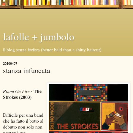
lafolle + jumbolo
il blog senza forfora (better bald than a shitty haircut)
20100407
stanza infuocata
- The
Room On Fire
Strokes (2003)
Difficile per una band
che ha fatto il botto al
debutto non solo non
ripetersi, ma