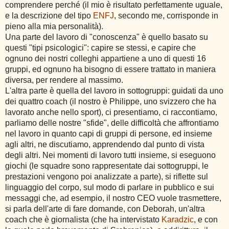
comprendere perché (il mio è risultato perfettamente uguale,
e la descrizione del tipo
ENFJ
, secondo me, corrisponde in
pieno alla mia personalità).
Una parte del lavoro di "conoscenza" è quello basato su
questi "tipi psicologici": capire se stessi, e capire che
ognuno dei nostri colleghi appartiene a uno di questi 16
gruppi, ed ognuno ha bisogno di essere trattato in maniera
diversa, per rendere al massimo.
L'altra parte è quella del lavoro in sottogruppi: guidati da uno
dei quattro coach (il nostro è Philippe, uno svizzero che ha
lavorato anche nello sport), ci presentiamo, ci raccontiamo,
parliamo delle nostre "sfide", delle difficoltà che affrontiamo
nel lavoro in quanto capi di gruppi di persone, ed insieme
agli altri, ne discutiamo, apprendendo dal punto di vista
degli altri. Nei momenti di lavoro tutti insieme, si eseguono
giochi (le squadre sono rappresentate dai sottogruppi, le
prestazioni vengono poi analizzate a parte), si riflette sul
linguaggio del corpo, sul modo di parlare in pubblico e sui
messaggi che, ad esempio, il nostro CEO vuole trasmettere,
si parla dell'arte di fare domande, con Deborah, un'altra
coach che è giornalista (che ha intervistato
Karadzic
, e con