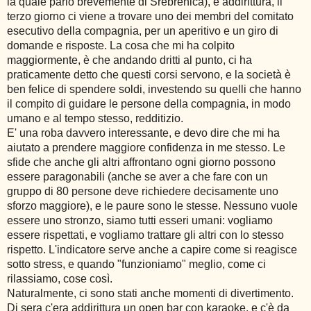
la quale parlo brevemente di Srebrenica), e addirittura, il
terzo giorno ci viene a trovare uno dei membri del comitato
esecutivo della compagnia, per un aperitivo e un giro di
domande e risposte. La cosa che mi ha colpito
maggiormente, è che andando dritti al punto, ci ha
praticamente detto che questi corsi servono, e la società è
ben felice di spendere soldi, investendo su quelli che hanno
il compito di guidare le persone della compagnia, in modo
umano e al tempo stesso, redditizio.
E' una roba davvero interessante, e devo dire che mi ha
aiutato a prendere maggiore confidenza in me stesso. Le
sfide che anche gli altri affrontano ogni giorno possono
essere paragonabili (anche se aver a che fare con un
gruppo di 80 persone deve richiedere decisamente uno
sforzo maggiore), e le paure sono le stesse. Nessuno vuole
essere uno stronzo, siamo tutti esseri umani: vogliamo
essere rispettati, e vogliamo trattare gli altri con lo stesso
rispetto. L'indicatore serve anche a capire come si reagisce
sotto stress, e quando "funzioniamo" meglio, come ci
rilassiamo, cose così.
Naturalmente, ci sono stati anche momenti di divertimento.
Di sera c'era addirittura un open bar con karaoke, e c'è da