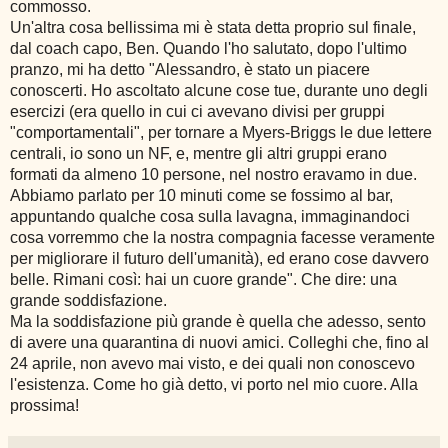
commosso.
Un'altra cosa bellissima mi è stata detta proprio sul finale,
dal coach capo, Ben. Quando l'ho salutato, dopo l'ultimo
pranzo, mi ha detto "Alessandro, è stato un piacere
conoscerti. Ho ascoltato alcune cose tue, durante uno degli
esercizi (era quello in cui ci avevano divisi per gruppi
"comportamentali", per tornare a Myers-Briggs le due lettere
centrali, io sono un NF, e, mentre gli altri gruppi erano
formati da almeno 10 persone, nel nostro eravamo in due.
Abbiamo parlato per 10 minuti come se fossimo al bar,
appuntando qualche cosa sulla lavagna, immaginandoci
cosa vorremmo che la nostra compagnia facesse veramente
per migliorare il futuro dell'umanità), ed erano cose davvero
belle. Rimani così: hai un cuore grande". Che dire: una
grande soddisfazione.
Ma la soddisfazione più grande è quella che adesso, sento
di avere una quarantina di nuovi amici. Colleghi che, fino al
24 aprile, non avevo mai visto, e dei quali non conoscevo
l'esistenza. Come ho già detto, vi porto nel mio cuore. Alla
prossima!