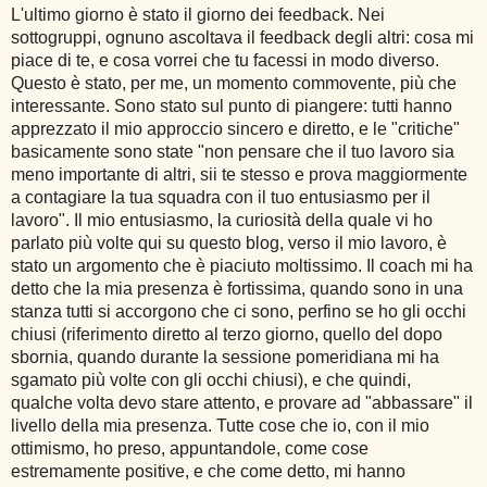
L'ultimo giorno è stato il giorno dei feedback. Nei
sottogruppi, ognuno ascoltava il feedback degli altri: cosa mi
piace di te, e cosa vorrei che tu facessi in modo diverso.
Questo è stato, per me, un momento commovente, più che
interessante. Sono stato sul punto di piangere: tutti hanno
apprezzato il mio approccio sincero e diretto, e le "critiche"
basicamente sono state "non pensare che il tuo lavoro sia
meno importante di altri, sii te stesso e prova maggiormente
a contagiare la tua squadra con il tuo entusiasmo per il
lavoro". Il mio entusiasmo, la curiosità della quale vi ho
parlato più volte qui su questo blog, verso il mio lavoro, è
stato un argomento che è piaciuto moltissimo. Il coach mi ha
detto che la mia presenza è fortissima, quando sono in una
stanza tutti si accorgono che ci sono, perfino se ho gli occhi
chiusi (riferimento diretto al terzo giorno, quello del dopo
sbornia, quando durante la sessione pomeridiana mi ha
sgamato più volte con gli occhi chiusi), e che quindi,
qualche volta devo stare attento, e provare ad "abbassare" il
livello della mia presenza. Tutte cose che io, con il mio
ottimismo, ho preso, appuntandole, come cose
estremamente positive, e che come detto, mi hanno