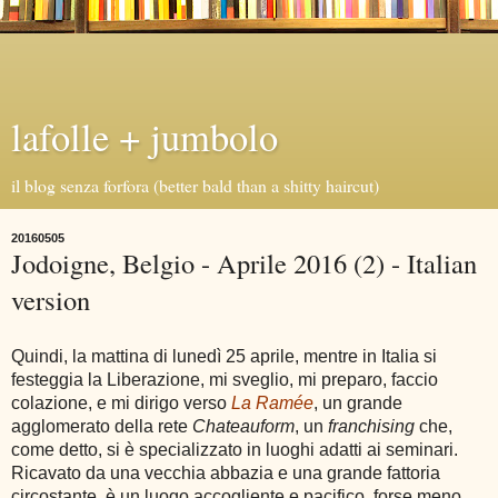
lafolle + jumbolo
il blog senza forfora (better bald than a shitty haircut)
20160505
Jodoigne, Belgio - Aprile 2016 (2) - Italian
version
Quindi, la mattina di lunedì 25 aprile, mentre in Italia si
festeggia la Liberazione, mi sveglio, mi preparo, faccio
colazione, e mi dirigo verso
La Ramée
, un grande
agglomerato della rete
Chateauform
, un
franchising
che,
come detto, si è specializzato in luoghi adatti ai seminari.
Ricavato da una vecchia abbazia e una grande fattoria
circostante, è un luogo accogliente e pacifico, forse meno