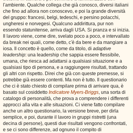
l'ambiente. Qualche collega che già conosco, diversi italiani
che fino ad allora non conoscevo, e poi la grande diversità
del gruppo: francesi, belgi, tedeschi, e persino polacchi,
ungheresi e norvegesi. Qualcuno addirittura, pur non
essendo statunitense, arriva dagli USA. Si pranza e si inizia.
Il lavoro viene, come dire, svelato poco a poco, e intervallato
da break nei quali, come detto, c'è da bere e da mangiare a
iosa. Il concetto è quello, come da titolo, di
adaptive
leadership
: una leadership che sappia essere flessibile,
umana, che riesca ad adattarsi a qualsiasi situazione e a
qualsiasi tipo di persona, e a raggiungere risultati, trattando
gli altri con rispetto. Direi che già con queste premesse, si
potrebbe già essere contenti. Ma non è tutto. Il questionario
che ci è stato chiesto di compilare prima di arrivare qua, è
basato sul cosiddetto
Indicatore Myers-Briggs
, una sorta di
catalogo di personalità, che prova a comprendere i differenti
approcci alla vita e alle situazioni. Ci viene fatto compilare
anche un altro questionario, la versione breve, per dirla
semplice, e poi, durante il lavoro in gruppi ristretti (una
decina di persone), questi due risultati vengono confrontati,
e se ci sono differenze, ad ognuno il compito di