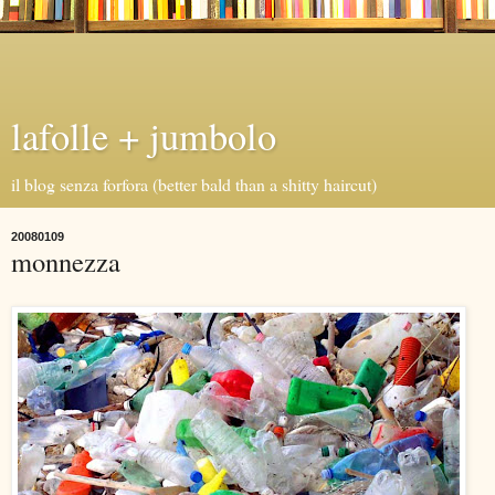
lafolle + jumbolo
il blog senza forfora (better bald than a shitty haircut)
20080109
monnezza