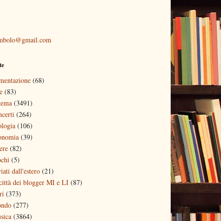
mbolo@gmail.com
te
imentazione
(68)
e
(83)
nema
(3491)
ncerti
(264)
ologia
(106)
onomia
(39)
ere
(82)
ochi
(5)
iati dall'estero
(21)
 città dei blogger MI e LI
(87)
ri
(373)
ndo
(277)
sica
(3864)