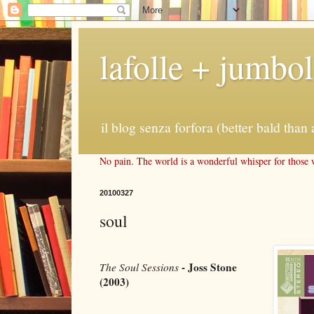
lafolle + jumbo
il blog senza forfora (better bald than 
No pain. The world is a wonderful whisper for those wh
20100327
soul
- Joss Stone
The Soul Sessions
(2003)