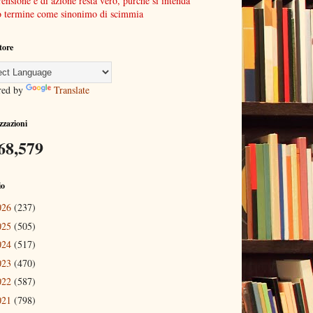
nsione e di azione resta vero, purchè si intenda
o termine come sinonimo di scimmia
tore
red by
Translate
izzazioni
68,579
io
026
(237)
025
(505)
024
(517)
023
(470)
022
(587)
021
(798)