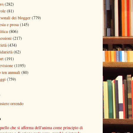
ws
(282)
role
(81)
rsonali dei blogger
(779)
esia e prosa
(145)
itica
(806)
lessioni
(217)
ietà
(434)
idarietà
(62)
ort
(191)
evisione
(1195)
p ten annuali
(80)
aggi
(759)
a
nsiero orrendo
n
quello che si afferma dell'anima come principio di