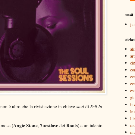
email
ju
etichet
al
art
ci
co
ec
ec
est
gi
inv
 non è altro che la rivisitazione in chiave
soul
di
Fell In
le
lib
Angie Stone
?uestlove
Roots
amose (
,
dei
) e un talento
mo
mu