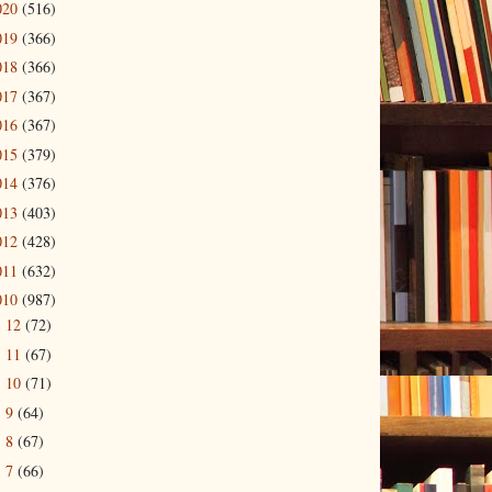
020
(516)
019
(366)
018
(366)
017
(367)
016
(367)
015
(379)
014
(376)
013
(403)
012
(428)
011
(632)
010
(987)
12
(72)
►
11
(67)
►
10
(71)
►
9
(64)
►
8
(67)
►
7
(66)
►