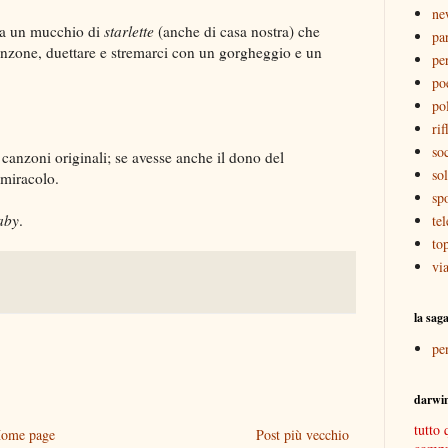
ne
e a un mucchio di
starlette
(anche di casa nostra) che
pa
canzone, duettare e stremarci con un gorgheggio e un
pe
po
pol
rif
soc
 canzoni originali; se avesse anche il dono del
sol
 miracolo.
sp
aby
.
tel
to
vi
la sag
pe
darwi
tutto 
ome page
Post più vecchio