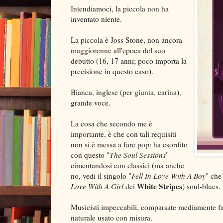
Intendiamoci, la piccola non ha
inventato niente.
La piccola è Joss Stone, non ancora
maggiorenne all'epoca del suo
debutto (16, 17 anni; poco importa la
precisione in questo caso).
Bianca, inglese (per giunta, carina),
grande voce.
La cosa che secondo me è
importante, è che con tali requisiti
non si è messa a fare pop: ha esordito
con questo "
The Soul Sessions
"
cimentandosi con classici (ma anche
no, vedi il singolo "
Fell In Love With A Boy
" che
White Stripes
Love
With A Girl
dei
) soul-blues.
Musicisti impeccabili, comparsate mediamente f
naturale usato con misura.