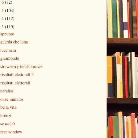
6
(82)
►
5
(104)
►
4
(112)
►
3
(119)
▼
appunto
guarda che luna
luce nera
giramondo
strawberry fields forever
risultati elettorali 2
risultati elettorali
paralisi
onze minutos
bella vita
bronzi
se acabò
rear window