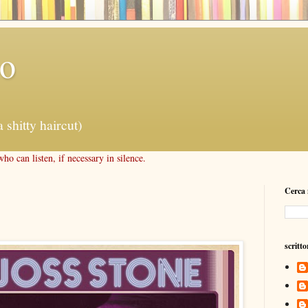
lo
a shitty haircut)
o can listen, if necessary in silence.
Cerca 
scritto