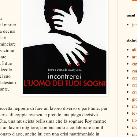
email
a
al marito
ju
ha deciso
lari,
etichet
ominciare
al
zzazione
ente
art
. I due
ci
iccolo.
co
el suo
ec
detestato
ec
ante,
est
gi
inv
ccetta neppure di fare un lavoro diverso o part-time, pur
le
La crisi di coppia avanza, e prende una piega decisiva
lib
 Dia, una musicista bellissima che fa sognare Roy mentre
ova un lavoro migliore, cominciando a collaborare con il
mo
ionato d'arte, anche lui con una crisi matrimoniale in
mu