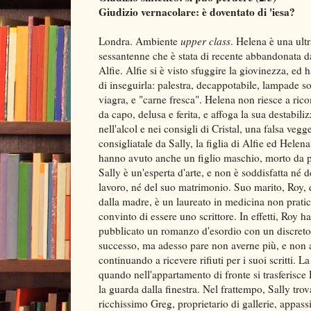
Giudizio vernacolare: è doventato di 'iesa?
Londra. Ambiente
upper class
. Helena è una ultr
sessantenne che è stata di recente abbandonata d
Alfie. Alfie si è visto sfuggire la giovinezza, ed 
di inseguirla: palestra, decappotabile, lampade so
viagra, e "carne fresca". Helena non riesce a ric
da capo, delusa e ferita, e affoga la sua destabili
nell'alcol e nei consigli di Cristal, una falsa vegg
consigliatale da Sally, la figlia di Alfie ed Helena
hanno avuto anche un figlio maschio, morto da p
Sally è un'esperta d'arte, e non è soddisfatta né d
lavoro, né del suo matrimonio. Suo marito, Roy, 
dalla madre, è un laureato in medicina non pratic
convinto di essere uno scrittore. In effetti, Roy ha
pubblicato un romanzo d'esordio con un discreto
successo, ma adesso pare non averne più, e non a
continuando a ricevere rifiuti per i suoi scritti. 
quando nell'appartamento di fronte si trasferisce
la guarda dalla finestra. Nel frattempo, Sally tr
ricchissimo Greg, proprietario di gallerie, appass