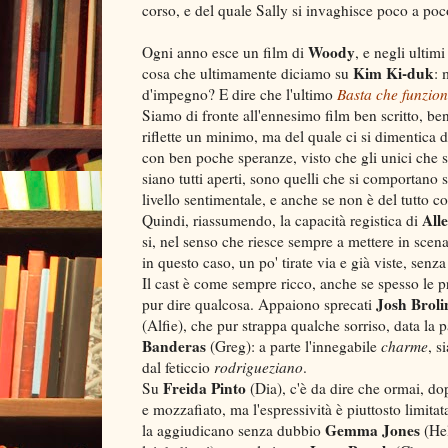
corso, e del quale Sally si invaghisce poco a poc
Woody
Ogni anno esce un film di
, e negli ultim
Kim Ki-duk
cosa che ultimamente diciamo su
: 
d'impegno? E dire che l'ultimo
Basta che funzion
Siamo di fronte all'ennesimo film ben scritto, ben 
riflette un minimo, ma del quale ci si dimentica d
con ben poche speranze, visto che gli unici che s
siano tutti aperti, sono quelli che si comportan
livello sentimentale, e anche se non è del tutto c
All
Quindi, riassumendo, la capacità registica di
si, nel senso che riesce sempre a mettere in scena
in questo caso, un po' tirate via e già viste, sen
Il cast è come sempre ricco, anche se spesso le p
Josh Broli
pur dire qualcosa. Appaiono sprecati
(Alfie), che pur strappa qualche sorriso, data la
Banderas
(Greg): a parte l'innegabile
charme
, s
dal feticcio
rodrigueziano
.
Freida Pinto
Su
(Dia), c'è da dire che ormai, dop
e mozzafiato, ma l'espressività è piuttosto limitat
Gemma Jones
la aggiudicano senza dubbio
(Hel