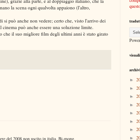
compre
e), grazie alla parte, e al doppiaggio italiano, che la
quest
ano la scena ogni qualvolta appaiono (l'altro,
i si può anche non vedere; certo che, visto l'arrivo dei
tradut
 al cinema può anche essere una soluzione limite.
 che il suo migliore film degli ultimi anni è stato girato
Powe
visual
archiv
2
►
2
►
2
►
2
►
2
►
2
►
2
►
2
►
ssere del 2008 non uscito in italia. Bi-mong.