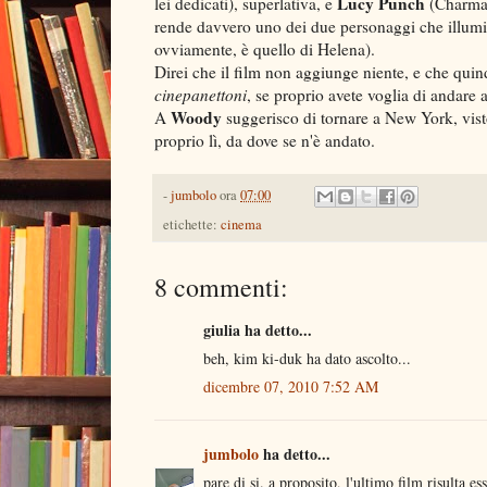
Lucy Punch
lei dedicati), superlativa, e
(Charmain
rende davvero uno dei due personaggi che illumin
ovviamente, è quello di Helena).
Direi che il film non aggiunge niente, e che quind
cinepanettoni
, se proprio avete voglia di andare
Woody
A
suggerisco di tornare a New York, visto
proprio lì, da dove se n'è andato.
-
jumbolo
ora
07:00
etichette:
cinema
8 commenti:
giulia ha detto...
beh, kim ki-duk ha dato ascolto...
dicembre 07, 2010 7:52 AM
jumbolo
ha detto...
pare di si. a proposito, l'ultimo film risulta e