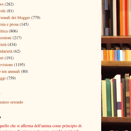
ws
(282)
role
(81)
rsonali dei blogger
(779)
esia e prosa
(145)
itica
(806)
lessioni
(217)
ietà
(434)
idarietà
(62)
ort
(191)
evisione
(1195)
p ten annuali
(80)
aggi
(759)
a
nsiero orrendo
n
quello che si afferma dell'anima come principio di