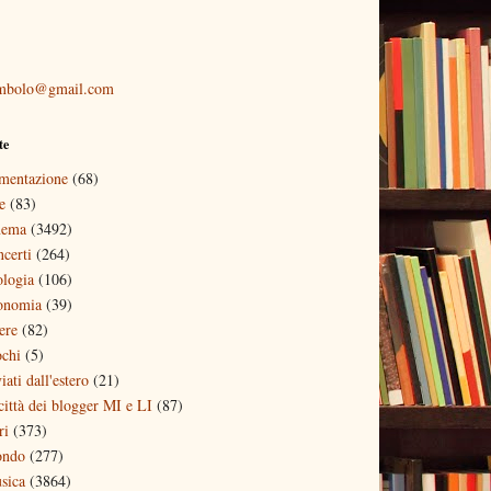
mbolo@gmail.com
te
imentazione
(68)
e
(83)
nema
(3492)
ncerti
(264)
ologia
(106)
onomia
(39)
ere
(82)
ochi
(5)
iati dall'estero
(21)
 città dei blogger MI e LI
(87)
ri
(373)
ndo
(277)
sica
(3864)