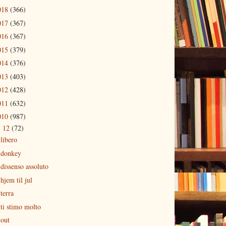
018
(366)
017
(367)
016
(367)
015
(379)
014
(376)
013
(403)
012
(428)
011
(632)
010
(987)
12
(72)
▼
libero
donkey
dissenso assoluto
hjem til jul
terra
ti stimo molto
out