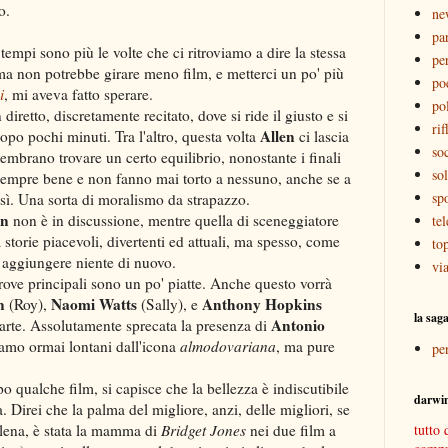
o.
ne
pa
i tempi sono più le volte che ci ritroviamo a dire la stessa
pe
ma non potrebbe girare meno film, e metterci un po' più
po
i
, mi aveva fatto sperare.
pol
diretto, discretamente recitato, dove si ride il giusto e si
rif
Allen
opo pochi minuti. Tra l'altro, questa volta
ci lascia
soc
embrano trovare un certo equilibrio, nonostante i finali
sol
o sempre bene e non fanno mai torto a nessuno, anche se a
sp
osì. Una sorta di moralismo da strapazzo.
en
non è in discussione, mentre quella di sceneggiatore
tel
 storie piacevoli, divertenti ed attuali, ma spesso, come
to
za aggiungere niente di nuovo.
vi
rove principali sono un po' piatte. Anche questo vorrà
n
Naomi Watts
Anthony Hopkins
(Roy),
(Sally), e
la sag
Antonio
 parte. Assolutamente sprecata la presenza di
iamo ormai lontani dall'icona
almodovariana
, ma pure
pe
o qualche film, si capisce che la bellezza è indiscutibile
darwi
a. Direi che la palma del migliore, anzi, delle migliori, se
ena, è stata la mamma di
Bridget Jones
nei due film a
tutto 