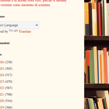
nsione e di azione resta vero, purchè si intenda
o termine come sinonimo di scimmia
tore
red by
Translate
izzazioni
io
026
(238)
025
(505)
024
(517)
023
(470)
022
(587)
021
(798)
020
(516)
019
(366)