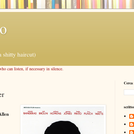
lo
a shitty haircut)
o can listen, if necessary in silence.
Cerca 
er
scritto
Allen