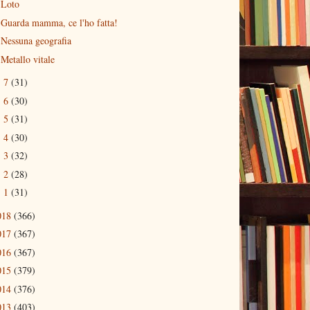
Loto
Guarda mamma, ce l'ho fatta!
Nessuna geografia
Metallo vitale
7
(31)
►
6
(30)
►
5
(31)
►
4
(30)
►
3
(32)
►
2
(28)
►
1
(31)
►
018
(366)
017
(367)
016
(367)
015
(379)
014
(376)
013
(403)