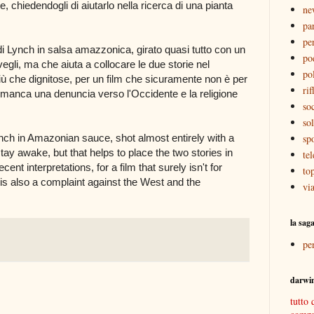
 chiedendogli di aiutarlo nella ricerca di una pianta
ne
pa
pe
i Lynch in salsa amazzonica, girato quasi tutto con un
po
gli, ma che aiuta a collocare le due storie nel
pol
iù che dignitose, per un film che sicuramente non è per
rif
manca una denuncia verso l'Occidente e la religione
soc
sol
ynch in Amazonian sauce, shot almost entirely with a
sp
stay awake, but that helps to place the two stories in
tel
t interpretations, for a film that surely isn't for
to
 is also a complaint against the West and the
vi
la sag
pe
darwi
tutto 