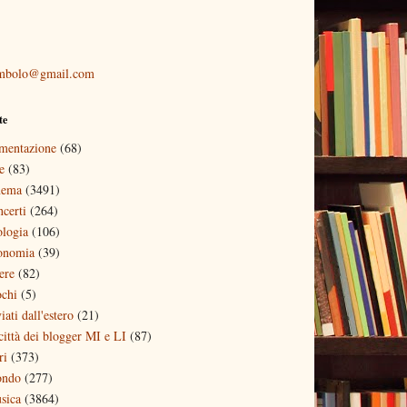
mbolo@gmail.com
te
imentazione
(68)
e
(83)
nema
(3491)
ncerti
(264)
ologia
(106)
onomia
(39)
ere
(82)
ochi
(5)
iati dall'estero
(21)
 città dei blogger MI e LI
(87)
ri
(373)
ndo
(277)
sica
(3864)