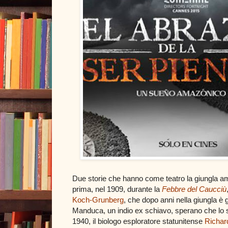
Due storie che hanno come teatro la giungla a
prima, nel 1909, durante la
Febbre del Caucciù
Koch-Grunberg
, che dopo anni nella giungla è
Manduca, un indio ex schiavo, sperano che lo 
1940, il biologo esploratore statunitense
Richar