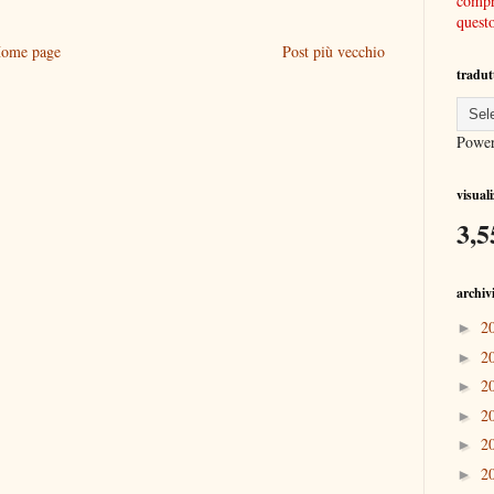
compre
quest
ome page
Post più vecchio
tradut
Powe
visual
3,5
archiv
2
►
2
►
2
►
2
►
2
►
2
►