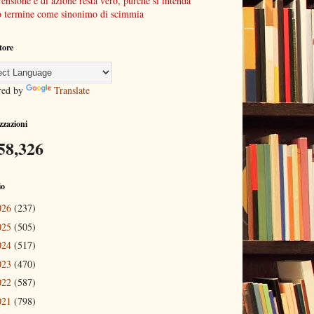
nsione e di azione resta vero, purchè si intenda
o termine come sinonimo di scimmia
tore
red by
Translate
izzazioni
58,326
io
026
(237)
025
(505)
024
(517)
023
(470)
022
(587)
021
(798)