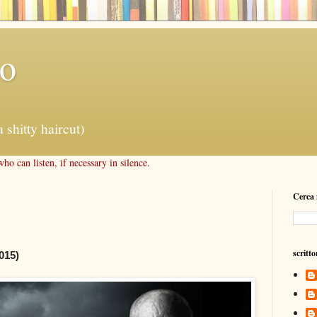
lo
a shitty haircut)
o can listen, if necessary in silence.
Cerca 
scritto
015)