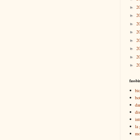
2
►
2
►
2
►
2
►
2
►
2
►
2
►
2
►
fassbi
bio
bo
dan
dis
in
la 
mo