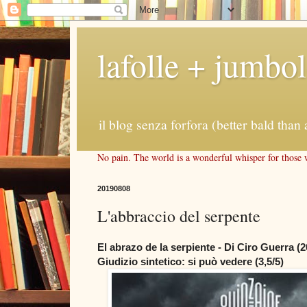
lafolle + jumbo
il blog senza forfora (better bald than 
No pain. The world is a wonderful whisper for those wh
20190808
L'abbraccio del serpente
El abrazo de la serpiente - Di Ciro Guerra (2
Giudizio sintetico: si può vedere (3,5/5)