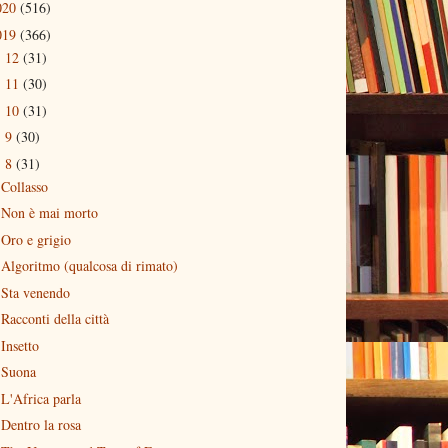
020
(516)
019
(366)
12
(31)
►
11
(30)
►
10
(31)
►
9
(30)
►
8
(31)
▼
Collasso
Non è mai morto
Oro e grigio
Algoritmo (qualcosa di rimato)
Sta venendo
Racconti della città
Insetto
Suona
L'Africa parla
Dentro la rosa