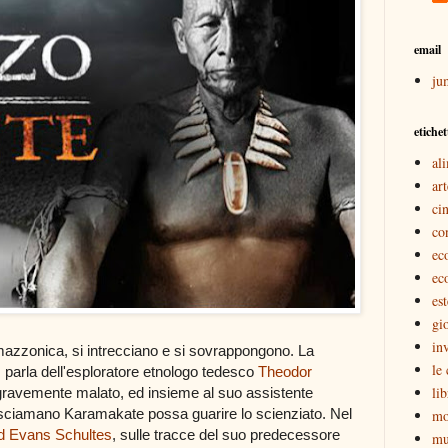
email
ju
etichet
al
art
ci
co
ec
ec
est
gi
inv
mazzonica, si intrecciano e si sovrappongono. La
le
, parla dell'esploratore etnologo tedesco
Theodor
lib
 gravemente malato, ed insieme al suo assistente
sciamano Karamakate possa guarire lo scienziato. Nel
mo
d Evans Schultes
, sulle tracce del suo predecessore
mu