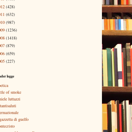
012
(428)
011
(632)
010
(987)
009
(1236)
008
(1418)
007
(879)
006
(659)
005
(227)
nder legge
etica
ttle of smoke
iele luttazzi
tantisaluti
ternazionale
gazzetta di guelfo
ntecristo