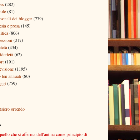
ws
(282)
role
(81)
rsonali dei blogger
(779)
esia e prosa
(145)
itica
(806)
lessioni
(217)
ietà
(434)
idarietà
(62)
ort
(191)
evisione
(1195)
p ten annuali
(80)
aggi
(759)
a
nsiero orrendo
n
quello che si afferma dell'anima come principio di