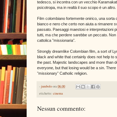
tedesco, si incontra con un vecchio Karamakate,
psicotropa, ma in realtà il suo scopo è un altro.
Film colombiano fortemente onirico, una sorta d
bianco e nero che certo non aiuta a rimanere sve
passato. Paesaggi maestosi e interpretazioni p
tutti, ma che perdere sarebbe un peccato. Non 
cattolica "missionaria".
Strongly dreamlike Colombian film, a sort of L
black and white that certainly does not help to 
the past. Majestic landscapes and more than decen
everyone, but that losing would be a sin. There
"missionary" Catholic religion.
-
jumbolo
ora
06:00
etichette:
cinema
Nessun commento: